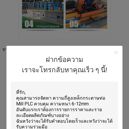
รายละเอียดเทคนิค
ฝากข้อความ
ชื่อแบรนด์: TENGTIAN
เลขรุ่น: 219
เราจะโทรกลับหาคุณเร็ว ๆ นี้!
ที่มา: จีน
การรับรอง: CE, ISO9001
จํานวนการสั่งซื้อขั้นต่ํา: 1 หน่วย
การบรรจุ: กล่องหรือถังไม้
ระยะเวลาการจัดส่ง: 240 วัน
เงื่อนไขการชําระเงิน: CIF
ความสามารถในการจําหน่ายต่อปี: 30 ชุด