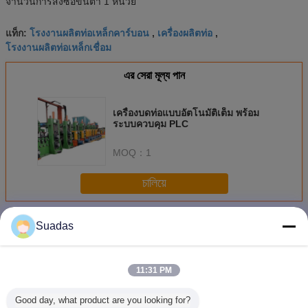
จํานวนการสั่งซื้อขั้นต่ํา 1 หน่วย
โรงงานผลิตท่อเหล็กคาร์บอน
เครื่องผลิตท่อ
แท็ก:
,
,
โรงงานผลิตท่อเหล็กเชื่อม
এর সেরা মূল্য পান
เครื่องบดท่อแบบอัตโนมัติเต็ม พร้อม
ระบบควบคุม PLC
MOQ：
1
চালিয়ে
เครื่องบดหลอด
มากกว่า
Suadas
11:31 PM
Good day, what product are you looking for?
เครื่องจักรผลิตท่อส
เครื่องจักรผลิตท่อ
เครื่องโรงสีท่อเส้น
เครื่องโรงส