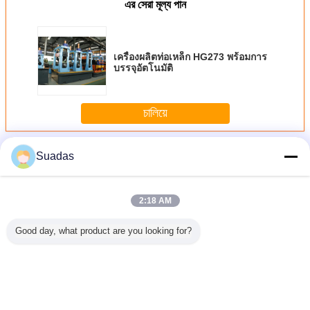
এর সেরা মূল্য পান
เครื่องผลิตท่อเหล็ก HG273 พร้อมการ
บรรจุอัตโนมัติ
চালিয়ে
เครื่องผลิตท่อเหล็ก
มากกว่า
Suadas
2:18 AM
Good day, what product are you looking for?
ิตท่อเหล็ก
HRC CRC เครื่อง
เครื่องผลิตท่อ
เครื่องผลิตท่อเหล็ก
เครื่องผลิต
-5 มม
ปัดท่อเหล็ก
สี่เหลี่ยมเหล็ก
HG273 พร้อมการ
150ม./
คาร์บอน 0.3-
อัตโนมัติ 50-610
บรรจุอัตโนมัติ
2.0mm ความหนา
มม.
100m/min
ความเร็ว
เปลี่ยนภาษา
Thai