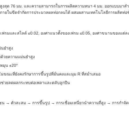
นย์กลางสูงสุด 76 มม. และความสามารถในการผลิตความหนา 4 มม. ออกแบบมาสำห
ภายในขีดจำกัดการประมวลผลท่อกลมได้ ผสมผสานเทคโนโลยีการผลิตท่อขั้นส
่างเฟรมและสไลด์ ≤0.02, องศาแนวตั้งของเฟรม ≤0.05, องศาขนานของแต่ละ
่นยำสูง
้ด้วยความแม่นยำสูง
รหมุน ±20°
ในขณะที่ยังคงรักษาการขึ้นรูปที่มั่นคงและมุม R ที่สม่ำเสมอ
บช่วยลดผลกระทบต่อเพลาและตลับลูกปืน
ชน → ตัวสะสม → การขึ้นรูป → การเชื่อมเหนี่ยวนำความถี่สูง → การก