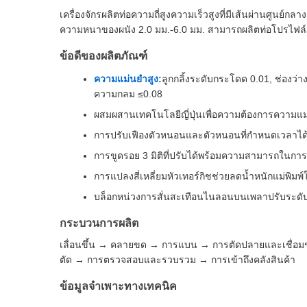
เครื่องจักรผลิตท่อความถี่สูงความเร็วสูงที่มีเส้นผ่านศู
ความหนาของผนัง 2.0 มม.-6.0 มม. สามารถผลิตท่อโปรไฟล์
ข้อดีของผลิตภัณฑ์
ความแม่นยำสูง:
ลูกกลิ้งระดับกระโดด 0.01, ช่องว
ความกลม ≤0.08
ผสมผสานเทคโนโลยีญี่ปุ่นเพื่อความต้องการความแม
การปรับเฟืองตัวหนอนและตัวหนอนที่กำหนดเวลาได
การขูดรอย 3 มิติที่ปรับได้พร้อมความสามารถในกา
การแปลงสี่เหลี่ยมหัวเทอร์กิชช่วยลดน้ำหนักแม่พิมพ์
บล็อกหน่วงการสั่นสะเทือนไนลอนบนเพลาปรับระดั
กระบวนการผลิต
เลื่อนขึ้น → คลายขด → การแบน → การตัดปลายและเชื่อม
ตัด → การตรวจสอบและรวบรวม → การเข้าถึงคลังสินค้า
ข้อมูลจำเพาะทางเทคนิค