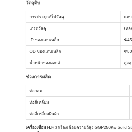
วัตถุดิบ
การประยุกต์ใช้วัสดุ
แถบเ
เกรดวัสดุ
เหล
ID ของแถบเหล็ก
Φ45
OD ของแถบเหล็ก
Φ80
น้ำหนักของคอยล์
สูงส
ช่วงการผลิต
ท่อกลม
ท่อสี่เหลี่ยม
ท่อสี่เหลี่ยมผืนผ้า
เครื่องเชื่อม H.F.:
เครื่องเชื่อมความถี่สูง GGP250Kw Solid S