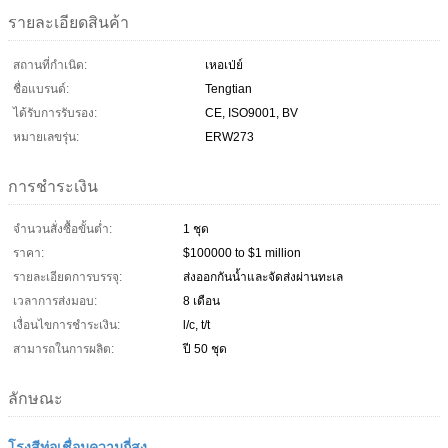
รายละเอียดสินค้า
สถานที่กำเนิด:
เหอเป่ย์
ชื่อแบรนด์:
Tengtian
ได้รับการรับรอง:
CE, ISO9001, BV
หมายเลขรุ่น:
ERW273
การชำระเงิน
จำนวนสั่งซื้อขั้นต่ำ:
1 ชุด
ราคา:
$100000 to $1 million
รายละเอียดการบรรจุ:
ส่งออกกันน้ำและจัดส่งผ่านทะเล
เวลาการส่งมอบ:
8 เดือน
เงื่อนไขการชำระเงิน:
l/c, t/t
สามารถในการผลิต:
ปี 50 ชุด
ลักษณะ
โรงสีท่อเชื่อมความถี่สูง