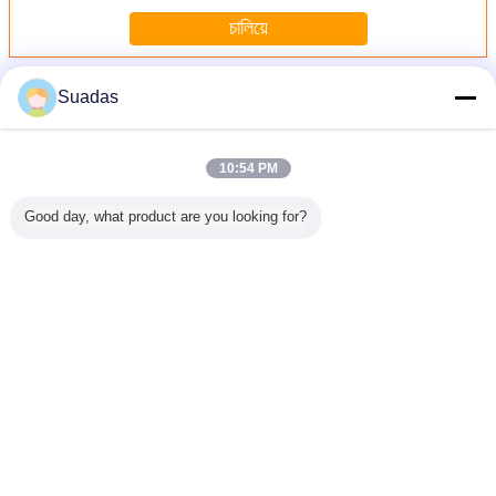
চালিয়ে
โรงสีท่อเชื่อมความถี่สูง
มากกว่า
Suadas
10:54 PM
Good day, what product are you looking for?
ดท่อเหล็ก
โรงงานผลิตท่อปั่น
เครื่องบดท่อแบบ
เครื่องบดท่อเหล็ก
165 มิลล
่เชื่อมต่อ
ความถี่สูงสําหรับ
เหลี่ยม ERW165
คาร์บอนเสียงต่ํา
เหล็กคา
ูง 80x80-
การผลิตท่อสี่เหลี่ยม
แบบอัตโนมัติเต็ม
ERW 21-63mm
ความถี่สูง
200mm
21-63 มม
ท่อ M
เปลี่ยนภาษา
Thai
บ้าน
|
เกี่ยวกับเรา
|
ติดต่อเรา
|
Sitemap
|
นโยบายความเป็นส่วนตัว
สก์ท็อปดู