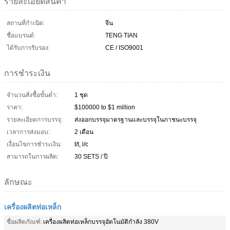
รายละเอียดสินค้า
สถานที่กำเนิด:
จีน
ชื่อแบรนด์:
TENG TIAN
ได้รับการรับรอง:
CE / ISO9001
การชำระเงิน
จำนวนสั่งซื้อขั้นต่ำ:
1 ชุด
ราคา:
$100000 to $1 million
รายละเอียดการบรรจุ:
ส่งออกบรรจุมาตรฐานและบรรจุในภาชนะบรรจุ
เวลาการส่งมอบ:
2 เดือน
เงื่อนไขการชำระเงิน:
t/t, l/c
สามารถในการผลิต:
30 SETS / ปี
ลักษณะ
เครื่องผลิตท่อเหล็ก
ชื่อผลิตภัณฑ์:
เครื่องผลิตท่อเหล็กบรรจุอัตโนมัติกำลัง 380V