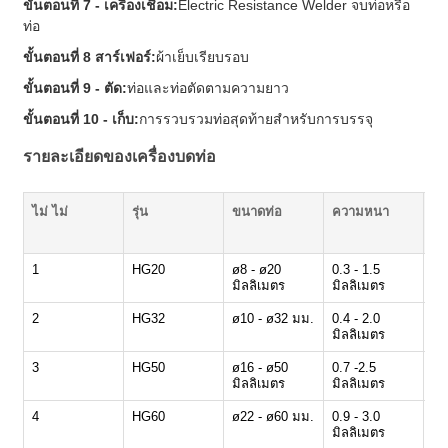
ขั้นตอนที่ 7 - เครื่องเชื่อม:
Electric Resistance Welder จบท่อหรือ
ท่อ
ขั้นตอนที่ 8 สาร์เฟอร์:
ผ้าเย็บเรียบรอบ
ขั้นตอนที่ 9 - ตัด:
ท่อและท่อตัดตามความยาว
ขั้นตอนที่ 10 - เก็บ:
การรวบรวมท่อสุดท้ายสําหรับการบรรจุ
รายละเอียดของเครื่องบดท่อ
ไม่ ไม่
รุ่น
ขนาดท่อ
ความหนา
คว
(m
1
HG20
ø8 - ø20
0.3 - 1.5
30
มิลลิเมตร
มิลลิเมตร
2
HG32
ø10 - ø32 มม.
0.4 - 2.0
30
มิลลิเมตร
3
HG50
ø16 - ø50
0.7 -2.5
30
มิลลิเมตร
มิลลิเมตร
4
HG60
ø22 - ø60 มม.
0.9 - 3.0
30
มิลลิเมตร