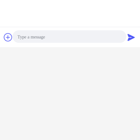
การพูดคุย
ขออ้าง
Photo
Video Call
Audio Call
คำถามที่พบบ่อย
คุณเป็นผู้ผลิตหรือบริษัทการค้า?
เราเป็นผู้ผลิตที่มีประสบการณ์มากกว่า 20 ปี
ขนาดท่อสูงสุดที่คุณเคยผลิตคืออะไร?
เส้นผ่านศูนย์กลางสูงสุด φ630 มม.