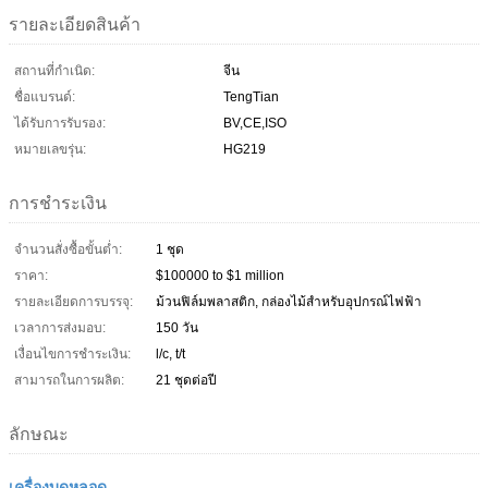
รายละเอียดสินค้า
สถานที่กำเนิด:
จีน
ชื่อแบรนด์:
TengTian
ได้รับการรับรอง:
BV,CE,ISO
หมายเลขรุ่น:
HG219
การชำระเงิน
จำนวนสั่งซื้อขั้นต่ำ:
1 ชุด
ราคา:
$100000 to $1 million
รายละเอียดการบรรจุ:
ม้วนฟิล์มพลาสติก, กล่องไม้สำหรับอุปกรณ์ไฟฟ้า
เวลาการส่งมอบ:
150 วัน
เงื่อนไขการชำระเงิน:
l/c, t/t
สามารถในการผลิต:
21 ชุดต่อปี
ลักษณะ
เครื่องบดหลอด