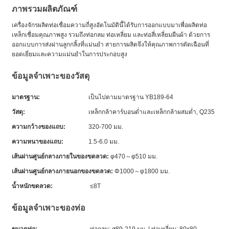
ภาพรวมผลิตภัณฑ์
เครื่องจักรผลิตท่อเชื่อมความถี่สูงอัตโนมัตินี้ได้รับการออกแบบมาเพื่อผลิตท่อ
เหล็กเชื่อมคุณภาพสูง รวมถึงท่อกลม ท่อเหลี่ยม และท่อสี่เหลี่ยมผืนผ้า ด้วยการ
ออกแบบการส่งผ่านลูกกลิ้งที่แม่นยำ สายการผลิตจึงให้คุณภาพการตัดเฉือนที่
ยอดเยี่ยมและความแม่นยำในการประกอบสูง
ข้อมูลจำเพาะของวัสดุ
มาตรฐาน:
เป็นไปตามมาตรฐาน YB189-64
วัสดุ:
เหล็กกล้าคาร์บอนต่ำและเหล็กกล้าผสมต่ำ, Q235
ความกว้างของแถบ:
320-700 มม.
ความหนาของแถบ:
1.5-6.0 มม.
เส้นผ่านศูนย์กลางภายในของขดลวด:
φ470～φ510 มม.
เส้นผ่านศูนย์กลางภายนอกของขดลวด:
Φ1000～φ1800 มม.
น้ำหนักขดลวด:
≤8T
ข้อมูลจำเพาะของท่อ
ขนาดท่อ:
ท่อกลม: ø89-219 มม. | ท่อเหลี่ยม: 80x80 -