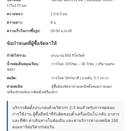
175x175 มม.
ความหนา:
1.5-6.0 มม.
ความยาว:
6 ม.
ความเร็วในการขึ้นรูป:
20-50 ม./นาที
ข้อกำหนดที่ผู้ซื้อจัดหาให้
กำลังไฟรวม:
ประมาณ 850 กิโลวัตต์
น้ำหล่อเย็นหมุนเวียน:
การไหล: 20T/ชม.～30 T/ชม. | ปริมาณสระ:
30m³
ลมอัด:
การไหล: 5m³/นาที | แรงดัน: 5-7 กก./㎡
สายเคเบิล:
ผู้ซื้อต้องจัดหาสายเคเบิลทั้งหมดภายนอก
เครื่องจักรหลังจากติดตั้งเครื่องจักร
บริการติดตั้งประกอบด้วยวิศวกร 2-3 คนสำหรับการทดสอบ
การใช้งาน ผู้ซื้อมีหน้าที่รับผิดชอบตั๋วเครื่องบินไป-กลับ อาหาร
และที่พัก ค่าเดินทางในท้องถิ่น และค่าบริการทางเทคนิค 150
ดอลลาร์ต่อวิศวกรต่อวัน