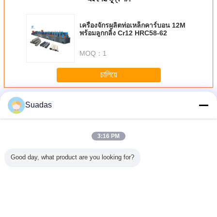
เครื่องจักรผลิตท่อเหล็กคาร์บอน 12M
พร้อมลูกกลิ้ง Cr12 HRC58-62
MOQ：
1
চালিয়ে
เครื่องบดหลอด
มากกว่า
Suadas
3:16 PM
Good day, what product are you looking for?
งสีท่อเส้น
เครื่องโรงสีท่อเหล็ก
เส้นผ่านศูนย์กลาง
เครื่องบดท่อ 165
เครื่องจักร
์กลาง 100
คาร์บอนท่อกลม
100 มม. - 254 มม.
มิลลิเมตรสําหรับท่อ
แตนเลส ข
254 มม.
60-140 มม
CRC Erw Tube
กลมสี่เหลี่ยม ความ
ผ่านศูนย์ก
า 4.0-
Mill Machine
หนา 7 มิลลิเมตร
63 มม. ได
7 มม
ความหนา 4.0-
รับรอง C
12.7 มม.
เปลี่ยนภาษา
Thai