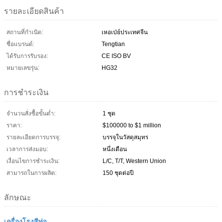
รายละเอียดสินค้า
สถานที่กำเนิด:
เหอเป่ย์ประเทศจีน
ชื่อแบรนด์:
Tengtian
ได้รับการรับรอง:
CE ISO BV
หมายเลขรุ่น:
HG32
การชำระเงิน
จำนวนสั่งซื้อขั้นต่ำ:
1 ชุด
ราคา:
$100000 to $1 million
รายละเอียดการบรรจุ:
บรรจุในวัสดุสมุทร
เวลาการส่งมอบ:
หนึ่งเดือน
เงื่อนไขการชำระเงิน:
L/C, T/T, Western Union
สามารถในการผลิต:
150 ชุดต่อปี
ลักษณะ
เครื่องโรงสีท่อ