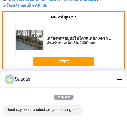
เครื่องผลิตท่อเหล็ก API 5L
এর সেরা মূল্য পান
เครื่องทดสอบท่อไฮโดรสเตติก API 5L
สําหรับท่อเหล็ก 50-2400mm
চালিয়ে
เครื่องผลิตท่อเหล็ก
มากกว่า
Suadas
3:26 AM
Good day, what product are you looking for?
ิตท่อเหล็ก
HRC CRC เครื่อง
เครื่องผลิตท่อ
เครื่องผลิตท่อเหล็ก
เครื่องผลิต
-5 มม
ปัดท่อเหล็ก
สี่เหลี่ยมเหล็ก
HG273 พร้อมการ
150ม./
คาร์บอน 0.3-
อัตโนมัติ 50-610
บรรจุอัตโนมัติ
2.0mm ความหนา
มม.
100m/min