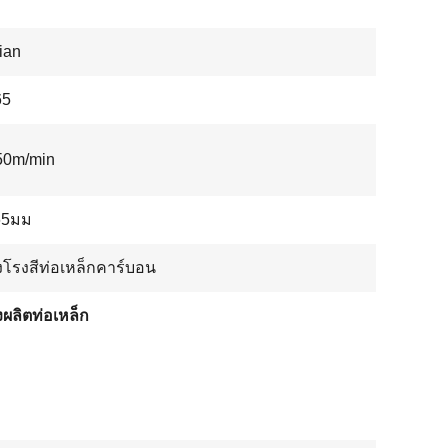
ian
65
50m/min
65มม
องโรงสีท่อเหล็กคาร์บอน
องผลิตท่อเหล็ก