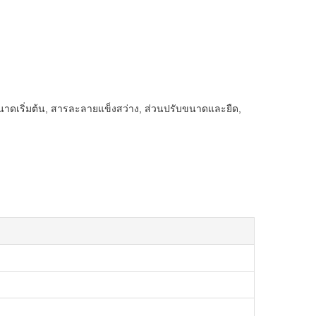
บขนาดเริ่มต้น, สารละลายแข็งสว่าง, ส่วนปรับขนาดและยืด,