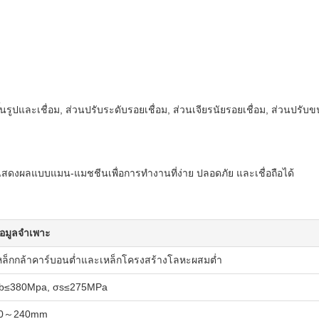
รูปและเชื่อม, ส่วนปรับระดับรอยเชื่อม, ส่วนเจียรนัยรอยเชื่อม, ส่วนปรั
สดงผลแบบแมน-แมชชีนเพื่อการทำงานที่ง่าย ปลอดภัย และเชื่อถือได้
้อมูลจำเพาะ
หล็กกล้าคาร์บอนต่ำและเหล็กโครงสร้างโลหะผสมต่ำ
b≤380Mpa, σs≤275MPa
0～240mm